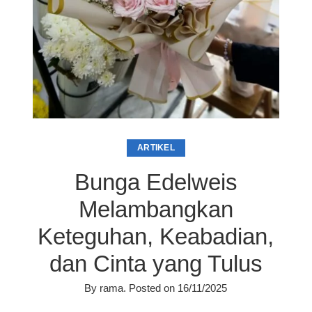
ARTIKEL
Bunga Edelweis
Melambangkan
Keteguhan, Keabadian,
dan Cinta yang Tulus
By
rama
.
Posted on
16/11/2025