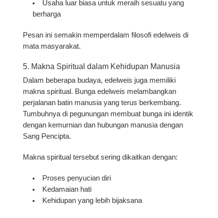
Usaha luar biasa untuk meraih sesuatu yang
berharga
Pesan ini semakin memperdalam filosofi edelweis di
mata masyarakat.
5. Makna Spiritual dalam Kehidupan Manusia
Dalam beberapa budaya, edelweis juga memiliki
makna spiritual.
Bunga edelweis melambangkan
perjalanan batin manusia yang terus berkembang.
Tumbuhnya di pegunungan membuat bunga ini identik
dengan kemurnian dan hubungan manusia dengan
Sang Pencipta.
Makna spiritual tersebut sering dikaitkan dengan:
Proses penyucian diri
Kedamaian hati
Kehidupan yang lebih bijaksana