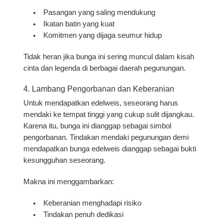
Pasangan yang saling mendukung
Ikatan batin yang kuat
Komitmen yang dijaga seumur hidup
Tidak heran jika bunga ini sering muncul dalam kisah
cinta dan legenda di berbagai daerah pegunungan.
4. Lambang Pengorbanan dan Keberanian
Untuk mendapatkan edelweis, seseorang harus
mendaki ke tempat tinggi yang cukup sulit dijangkau.
Karena itu, bunga ini dianggap sebagai simbol
pengorbanan. Tindakan mendaki pegunungan demi
mendapatkan bunga edelweis dianggap sebagai bukti
kesungguhan seseorang.
Makna ini menggambarkan:
Keberanian menghadapi risiko
Tindakan penuh dedikasi