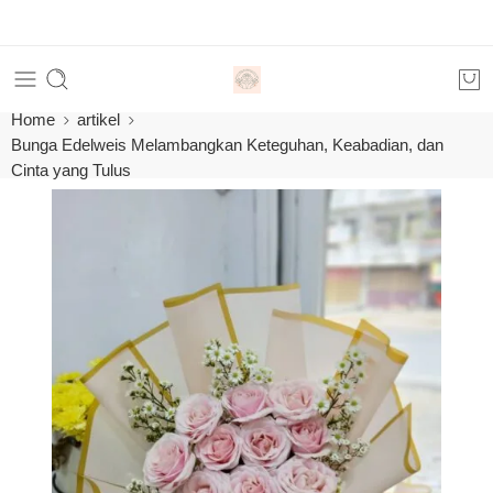
Ord
Home
artikel
Bunga Edelweis Melambangkan Keteguhan, Keabadian, dan
Cinta yang Tulus