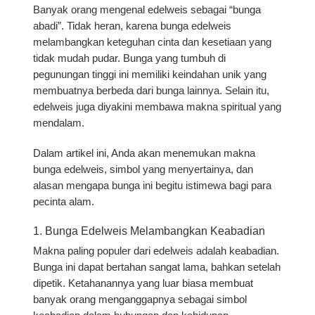
Banyak orang mengenal edelweis sebagai “bunga
abadi”. Tidak heran, karena
bunga edelweis
melambangkan
keteguhan cinta dan kesetiaan yang
tidak mudah pudar. Bunga yang tumbuh di
pegunungan tinggi ini memiliki keindahan unik yang
membuatnya berbeda dari bunga lainnya. Selain itu,
edelweis juga diyakini membawa makna spiritual yang
mendalam.
Dalam artikel ini, Anda akan menemukan makna
bunga edelweis, simbol yang menyertainya, dan
alasan mengapa bunga ini begitu istimewa bagi para
pecinta alam.
1. Bunga Edelweis Melambangkan Keabadian
Makna paling populer dari edelweis adalah
keabadian
.
Bunga ini dapat bertahan sangat lama, bahkan setelah
dipetik. Ketahanannya yang luar biasa membuat
banyak orang menganggapnya sebagai simbol