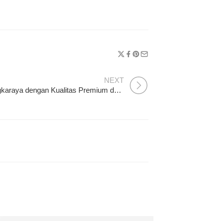
NEXT
Toko Bunga Plastik Palangkaraya dengan Kualitas Premium dan Tampilan Natural
 Jatuh Cinta
na Alam Borneo: Rekomendasi Tempat Wisata Palangkaraya