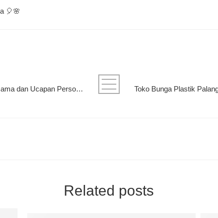
a 🎈🌸
Bouquet Palangkaraya Siap Custom Nama dan Ucapan Personal
Related posts
Memahami Reaksi Hati: Mengenali Berbagai Ciri-Ciri
Peso