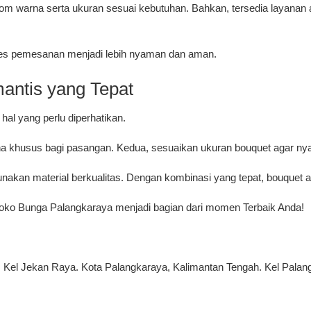
m warna serta ukuran sesuai kebutuhan. Bahkan, tersedia layanan an
ses pemesanan menjadi lebih nyaman dan aman.
antis yang Tepat
al yang perlu diperhatikan.
kna khusus bagi pasangan. Kedua, sesuaikan ukuran bouquet agar ny
akan material berkualitas. Dengan kombinasi yang tepat, bouquet ak
i Toko Bunga Palangkaraya menjadi bagian dari momen Terbaik Anda!
ka, Kel Jekan Raya. Kota Palangkaraya, Kalimantan Tengah. Kel Pal