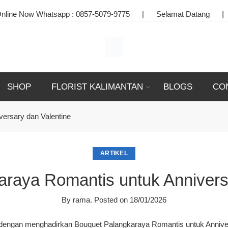
ow Whatsapp :
0857-5079-9775
|
Selamat Datang
|
Toko 
SHOP
FLORIST KALIMANTAN
BLOGS
CO
ersary dan Valentine
ARTIKEL
raya Romantis untuk Annivers
By
rama
.
Posted on
18/01/2026
a dengan menghadirkan
Bouquet Palangkaraya Romantis untuk Anniver