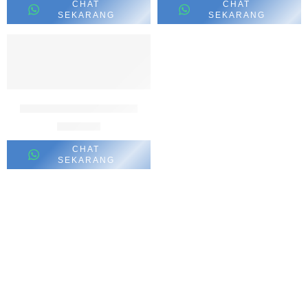
CHAT
CHAT
SEKARANG
SEKARANG
Add to cart
Single Rose palangkaraya
Rp
35.000
CHAT
SEKARANG