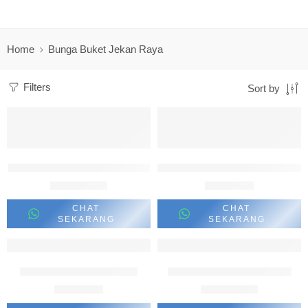
Home
Bunga Buket Jekan Raya
Filters
Sort by
Add to cart
Add to cart
Buket Bunga Full Mawar Merah
Buket Bunga Palangkaraya Violet
Rp
2.700.000
Rp
475.000
CHAT
CHAT
SEKARANG
SEKARANG
Add to cart
Add to cart
Buket wisuda Jekan Raya
Flower Buket Palangkaraya
Rp
345.000
Rp
1.350.000