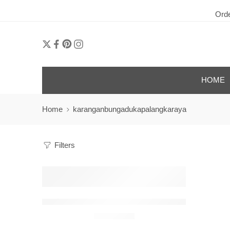
Order 
HOME
Home
karanganbungadukapalangkaraya
Filters
Karangan Bunga Papan Pernikahan Palangkaray
Rp
900.000