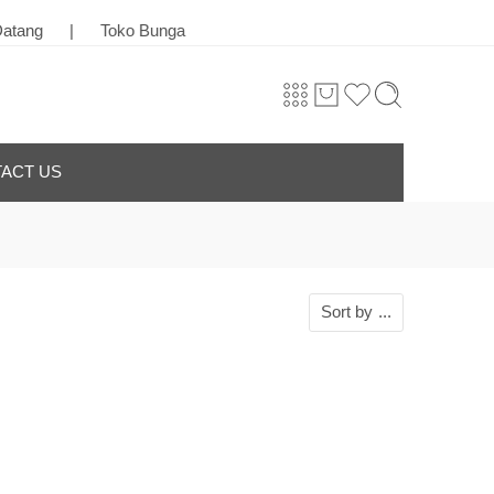
ang
|
Toko Bunga & Karangan Bunga Terbaik di Kota Palangka
ACT US
Sort by
...