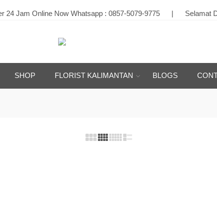
24 Jam Online Now Whatsapp :
0857-5079-9775
|
Selamat Dat
SHOP
FLORIST KALIMANTAN
BLOGS
CONT
a 0857-5079-9775