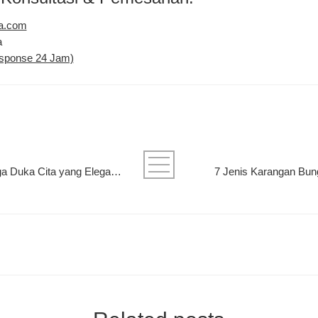
a.com
a
esponse 24 Jam)
Panduan Memilih Karangan Bunga Duka Cita yang Elegan di Palangkaraya
7 Jenis Karangan Bun