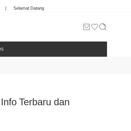
 Datang
|
Toko Bunga & Karangan Bunga Terbaik di Kota Pala
US
Info Terbaru dan