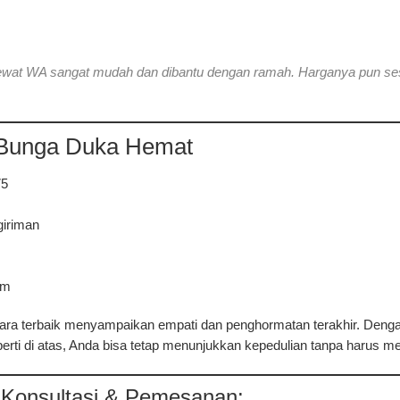
 lewat WA sangat mudah dan dibantu dengan ramah. Harganya pun se
 Bunga Duka Hemat
75
giriman
im
cara terbaik menyampaikan empati dan penghormatan terakhir. De
erti di atas, Anda bisa tetap menunjukkan kepedulian tanpa harus m
 Konsultasi & Pemesanan: