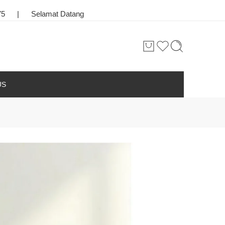
ang
|
Toko Bunga & Karangan Bunga Terbaik di Kota Palangkar
US