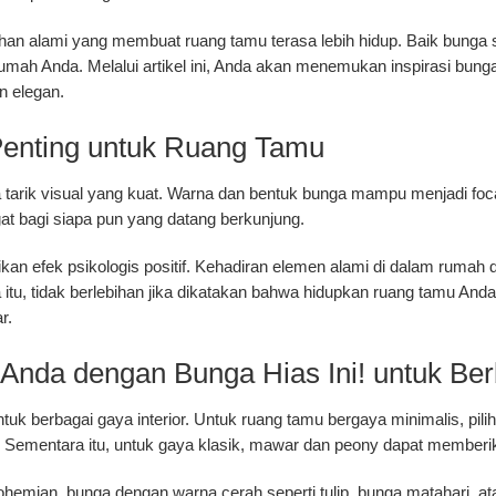
 alami yang membuat ruang tamu terasa lebih hidup. Baik bunga se
umah Anda. Melalui artikel ini, Anda akan menemukan inspirasi bunga
n elegan.
enting untuk Ruang Tamu
tarik visual yang kuat. Warna dan bentuk bunga mampu menjadi focal
t bagi siapa pun yang datang berkunjung.
ikan efek psikologis positif. Kehadiran elemen alami di dalam ruma
itu, tidak berlebihan jika dikatakan bahwa
hidupkan ruang tamu Anda 
r.
nda dengan Bunga Hias Ini! untuk Berb
tuk berbagai gaya interior. Untuk ruang tamu bergaya minimalis, pil
ek. Sementara itu, untuk gaya klasik, mawar dan peony dapat member
hemian, bunga dengan warna cerah seperti tulip, bunga matahari, at