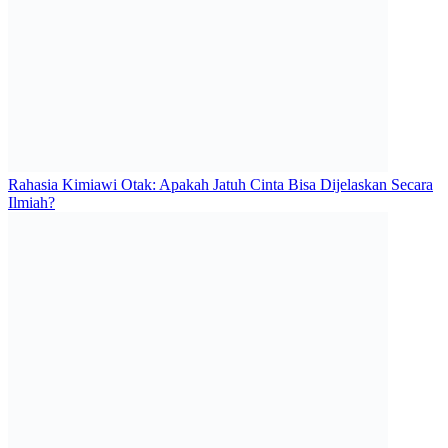
Rahasia Kimiawi Otak: Apakah Jatuh Cinta Bisa Dijelaskan Secara
Ilmiah?