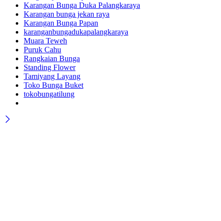
Karangan Bunga Duka Palangkaraya
Karangan bunga jekan raya
Karangan Bunga Papan
karanganbungadukapalangkaraya
Muara Teweh
Puruk Cahu
Rangkaian Bunga
Standing Flower
Tamiyang Layang
Toko Bunga Buket
tokobungatilung