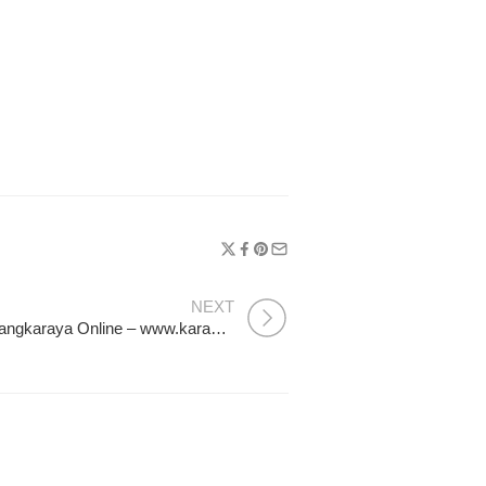
NEXT
Karangan Bunga Duka Palangkaraya Online – www.karanganbungapalangkaraya.com