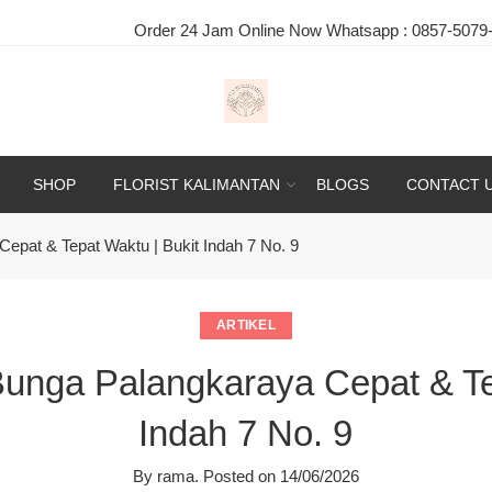
Order 24 Jam Online Now Whatsapp :
0857-5079-9775
|
SHOP
FLORIST KALIMANTAN
BLOGS
CONTACT 
pat & Tepat Waktu | Bukit Indah 7 No. 9
ARTIKEL
unga Palangkaraya Cepat & Tep
Indah 7 No. 9
By
rama
.
Posted on
14/06/2026