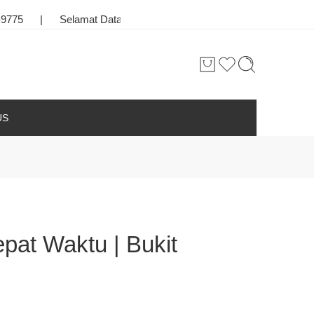
Selamat Datang
|
Toko Bunga & Karangan Bunga Terbaik di
US
at Waktu | Bukit