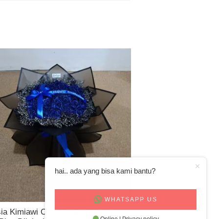
hai.. ada yang bisa kami bantu?
WHATSAPP US
ia Kimiawi Otak: Apakah Jatuh
Langkah Menuju Mas