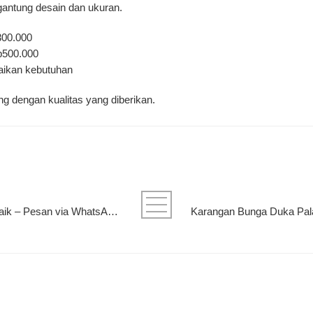
gantung desain dan ukuran.
300.000
p500.000
ikan kebutuhan
g dengan kualitas yang diberikan.
Papan Bunga Palangkaraya Terbaik – Pesan via WhatsApp 0857-5079-9775, Siap Antar Cepat