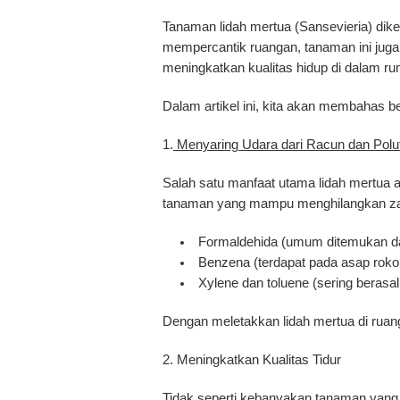
Tanaman lidah mertua (Sansevieria) dik
mempercantik ruangan, tanaman ini juga
meningkatkan kualitas hidup di dalam r
Dalam artikel ini, kita akan membahas 
1.
Menyaring Udara dari Racun dan Polu
Salah satu manfaat utama lidah mertua
tanaman yang mampu menghilangkan zat
Formaldehida
(umum ditemukan dal
Benzena
(terdapat pada asap rokok
Xylene dan toluene
(sering berasal
Dengan meletakkan lidah mertua di ruang
2. Meningkatkan Kualitas Tidur
Tidak seperti kebanyakan tanaman yang 