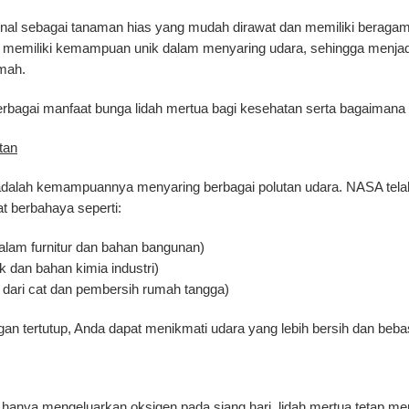
enal sebagai tanaman hias yang mudah dirawat dan memiliki beragam
 memiliki kemampuan unik dalam menyaring udara, sehingga menjadi
umah.
berbagai manfaat bunga lidah mertua bagi kesehatan serta bagaiman
tan
 adalah kemampuannya menyaring berbagai polutan udara. NASA tel
 berbahaya seperti:
am furnitur dan bahan bangunan)
 dan bahan kimia industri)
 dari cat dan pembersih rumah tangga)
an tertutup, Anda dapat menikmati udara yang lebih bersih dan beba
hanya mengeluarkan oksigen pada siang hari, lidah mertua tetap mem