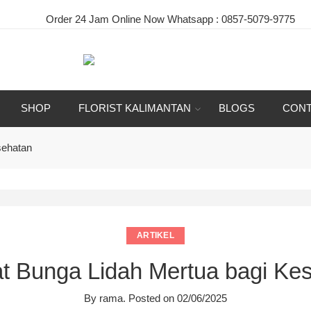
Order 24 Jam Online Now Whatsapp :
0857-5079-9775
|
S
SHOP
FLORIST KALIMANTAN
BLOGS
CONT
sehatan
ARTIKEL
t Bunga Lidah Mertua bagi Ke
By
rama
.
Posted on
02/06/2025