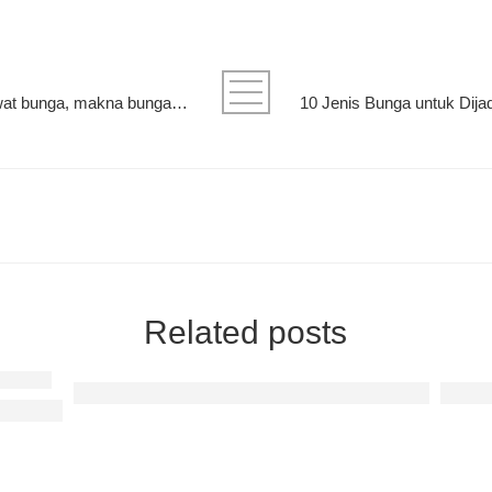
bunga paling populer, cara merawat bunga, makna bunga berdasarkan warna
Related posts
Memahami Reaksi Hati: Mengenali Berbagai Ciri-Ci
Peson
nali Tanda Hubungan Akan Berlanjut Serius