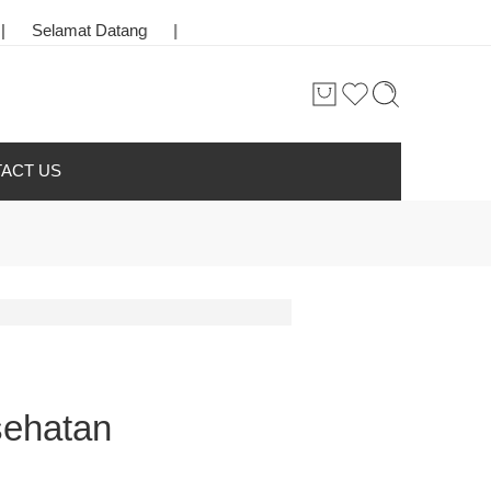
elamat Datang
|
Toko Bunga & Karangan Bunga Terbaik di Kot
ACT US
sehatan