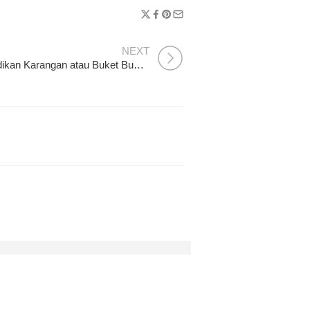
NEXT
10 Jenis Bunga untuk Dijadikan Karangan atau Buket Bunga
ri Jatuh Cinta
a Alam Borneo: Rekomendasi Tempat Wisata Palangkaraya T