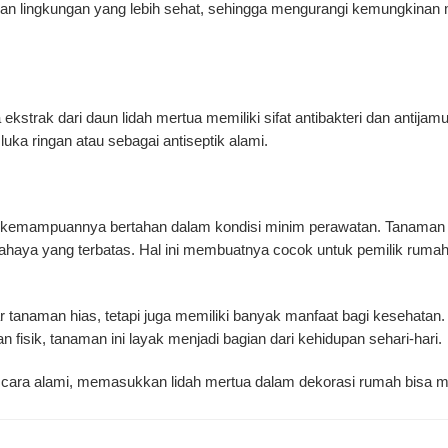
n lingkungan yang lebih sehat, sehingga mengurangi kemungkinan m
kstrak dari daun lidah mertua memiliki sifat antibakteri dan antija
uka ringan atau sebagai antiseptik alami.
ah kemampuannya bertahan dalam kondisi minim perawatan. Tanaman 
 cahaya yang terbatas. Hal ini membuatnya cocok untuk pemilik rumah
tanaman hias, tetapi juga memiliki banyak manfaat bagi kesehatan.
isik, tanaman ini layak menjadi bagian dari kehidupan sehari-hari.
n cara alami, memasukkan lidah mertua dalam dekorasi rumah bisa me