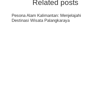
Related posts
Pesona Alam Kalimantan: Menjelajahi
Destinasi Wisata Palangkaraya
Raha
Bisa