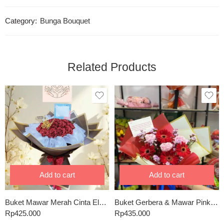
Category:
Bunga Bouquet
Related Products
Add to cart
Add to cart
Buket Mawar Merah Cinta Elegan Hitam Emas
Buket Gerbera & Mawar Pink – Merah Ceria Penuh Arti
Rp
425.000
Rp
435.000