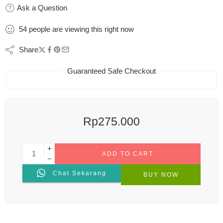
Ask a Question
54
people
are viewing this right now
Share
Guaranteed Safe Checkout
Rp
275.000
ADD TO CART
Chat Sekarang
BUY NOW