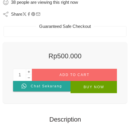
38
people
are viewing this right now
Share
Guaranteed Safe Checkout
Rp
500.000
ADD TO CART
Chat Sekarang
BUY NOW
Description