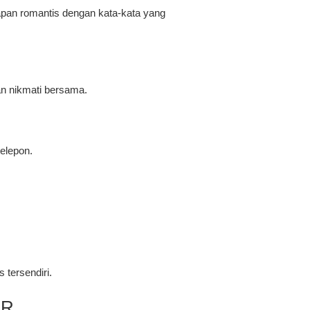
apan romantis dengan kata-kata yang
n nikmati bersama.
elepon.
 tersendiri.
DR