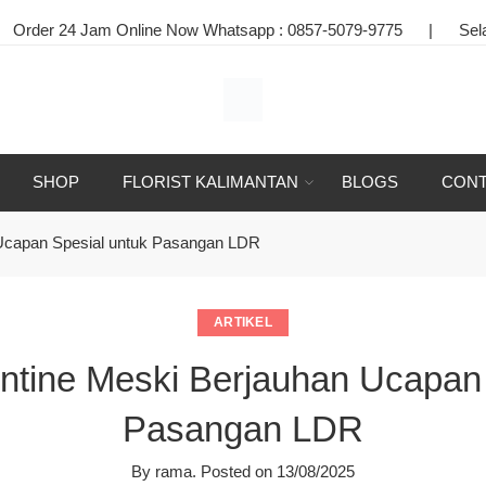
4 Jam Online Now Whatsapp :
0857-5079-9775
|
Selamat Data
SHOP
FLORIST KALIMANTAN
BLOGS
CONT
 Ucapan Spesial untuk Pasangan LDR
ARTIKEL
ntine Meski Berjauhan Ucapan 
Pasangan LDR
By
rama
.
Posted on
13/08/2025