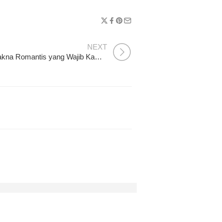
NEXT
10 Jenis Bunga dengan Makna Romantis yang Wajib Kamu Ketahui
ri Jatuh Cinta
a Alam Borneo: Rekomendasi Tempat Wisata Palangkaraya T