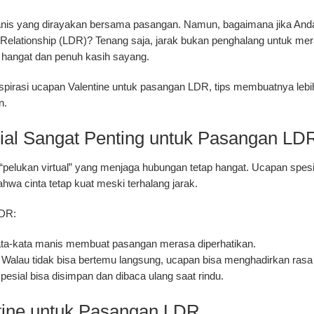
anis yang dirayakan bersama pasangan. Namun, bagaimana jika Anda
Relationship (LDR)
? Tenang saja, jarak bukan penghalang untuk me
a hangat dan penuh kasih sayang.
nspirasi ucapan Valentine untuk pasangan LDR, tips membuatnya lebih
n.
l Sangat Penting untuk Pasangan LDR 
pelukan virtual” yang menjaga hubungan tetap hangat. Ucapan spesia
ahwa cinta tetap kuat meski terhalang jarak.
LDR:
ta-kata manis membuat pasangan merasa diperhatikan.
Walau tidak bisa bertemu langsung, ucapan bisa menghadirkan rasa
esial bisa disimpan dan dibaca ulang saat rindu.
ntine untuk Pasangan LDR