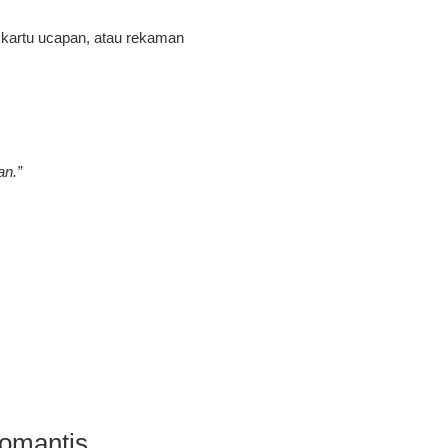
, kartu ucapan, atau rekaman
an.”
omantis