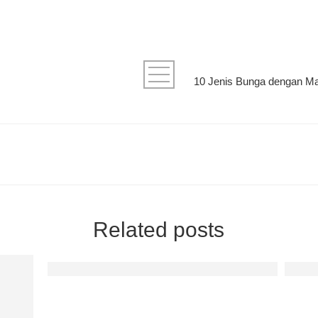
Related posts
Memahami Reaksi Hati: Mengenali Berbagai Ciri-Ci
Peson