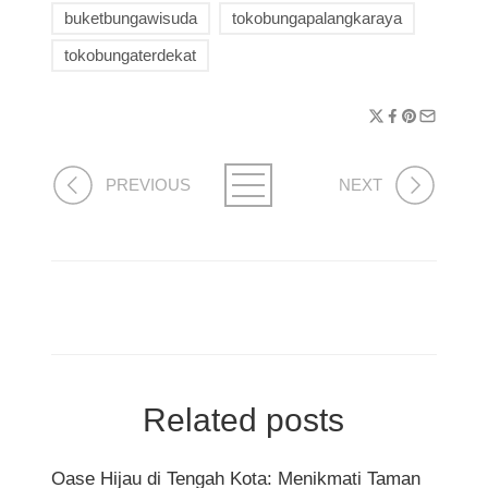
buketbungawisuda
tokobungapalangkaraya
tokobungaterdekat
PREVIOUS
NEXT
Related posts
Oase Hijau di Tengah Kota: Menikmati Taman
Peso