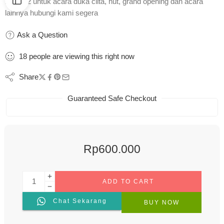
bunga 2 untuk acara duka ciita, hut, grand opening dan acara
lainnya hubungi kami segera
Ask a Question
18
people
are viewing this right now
Share
Guaranteed Safe Checkout
Rp
600.000
ADD TO CART
Chat Sekarang
BUY NOW