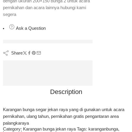
dengan ukuran 200×150 bunga 2 untuk acara
pernikahan dan acara lainnya hubungi kami
segera
Ask a Question
are viewing this right now
Share
Description
Karangan bunga segar jekan raya yang di gunakan untuk acara
pernikahan, ulang tahun, pernikahan gratis pengantaran area
palangkaraya
Category:
Karangan bunga jekan raya
Tags:
karanganbunga
,